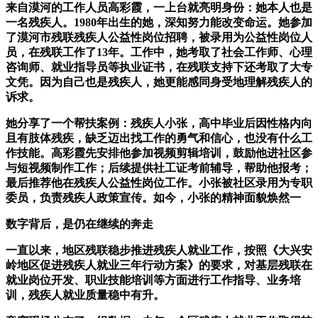
来自漠河的工作人员高彩霞，一上台就亮明身份：她本人也是
一名残疾人。1980年出生的她，深知努力能改变命运。她参加
了漠河市残联残疾人公益性岗位招聘，被录用为公益性岗位人
员，在残联工作了13年。工作中，她考取了社会工作师、心理
咨询师、就业指导员等执业证书，在残联支持下还考取了大专
文凭。因为自己也是残疾人，她更能感同身受地理解残疾人的
诉求。
她分享了一个帮扶案例：残疾人小张，高中毕业后因性格内向
且有肢体残疾，缺乏迈出找工作的勇气和信心，也没有什么工
作技能。高彩霞先安排他参加视频剪辑培训，鼓励他进社区参
与短视频制作工作；后续提供社工证考前辅导，帮助他报考；
最后推荐他在残疾人公益性岗位工作。小张被社区录用为专职
委员，负责残疾人政策宣传。如今，小张的精神面貌焕然一
数字背后，是仍在继续的奔走
一直以来，地区残联稳步推进残疾人就业工作，按照《大兴安
岭地区促进残疾人就业三年行动方案》的要求，对基层残联在
就业岗位开发、职业技能培训等方面进行工作指导、业务培
训，残疾人就业质量稳中有升。