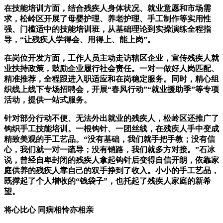
在技能培训方面，结合残疾人身体状况、就业意愿和市场需
求，松岭区开展了母婴护理、养老护理、手工制作等实用性
强、门槛适中的技能培训班，从基础理论到实操演练全程指
导，“让残疾人学得会、用得上、能上岗”。
在岗位开发方面，工作人员主动走访辖区企业，宣传残疾人就
业扶持政策，鼓励企业履行社会责任。一对一做好人岗匹配、
精准推荐，全程跟进入职适应和在岗稳定服务。同时，精心组
织线上线下专场招聘会，开展“春风行动”“就业援助季”等专项
活动，提供一站式服务。
针对部分行动不便、无法外出就业的残疾人，松岭区还推广了
钩织手工技能培训。一根钩针、一团丝线，在残疾人手中变成
精致美观的手工艺品。“没有基础，我们就手把手教；没有信
心，我们就一对一疏导；没有销路，我们就多方对接。”石冰
说，曾经自卑封闭的残疾人拿起钩针后变得自信开朗，依靠家
庭供养的残疾人靠自己的双手挣到了收入。小小的手工艺品，
既撑起了个人增收的“钱袋子”，也托起了残疾人家庭的新希
望。
将心比心 同病相怜亦相亲