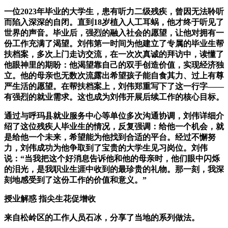
一位2023年毕业的大学生，患有听力二级残疾，曾因无法聆听
而陷入深深的自闭。直到18岁植入人工耳蜗，他才终于听见了
世界的声音。毕业后，强烈的融入社会的愿望，让他对拥有一
份工作充满了渴望。刘伟第一时间为他建立了专属的毕业生帮
扶档案，多次上门走访交流，在一次次真诚的拜访中，读懂了
他眼神里的期盼：他渴望靠自己的双手创造价值，实现经济独
立。他的母亲也无数次流露出希望孩子能自食其力、过上有尊
严生活的愿望。在帮扶档案上，刘伟郑重写下了这一行字——
有强烈的就业需求。这也成为刘伟开展后续工作的核心目标。
通过与呼玛县就业服务中心等单位多次沟通协调，刘伟详细介
绍了这位残疾人毕业生的情况，反复强调：给他一个机会，就
是给他一个未来，希望能为他找到合适的平台。经过不懈努
力，刘伟成功为他争取到了宝贵的大学生见习岗位。刘伟
说：“当我把这个好消息告诉他和他的母亲时，他们眼中闪烁
的泪光，是我职业生涯中收到的最珍贵的礼物。那一刻，我深
刻地感受到了这份工作的价值和意义。”
授业解惑 指尖生花促增收
来自松岭区的工作人员石冰，分享了当地的系列做法。